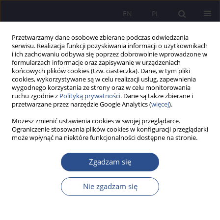
EN
PL
Przetwarzamy dane osobowe zbierane podczas odwiedzania
serwisu. Realizacja funkcji pozyskiwania informacji o użytkownikach
i ich zachowaniu odbywa się poprzez dobrowolnie wprowadzone w
formularzach informacje oraz zapisywanie w urządzeniach
końcowych plików cookies (tzw. ciasteczka). Dane, w tym pliki
cookies, wykorzystywane są w celu realizacji usług, zapewnienia
wygodnego korzystania ze strony oraz w celu monitorowania
Autor
Adam Białas
ruchu zgodnie z
Polityką prywatności
. Dane są także zbierane i
przetwarzane przez narzędzie Google Analytics (
więcej
).
Możesz zmienić ustawienia cookies w swojej przeglądarce.
Telemedycyna jako problem medyczno-prawny
Ograniczenie stosowania plików cookies w konfiguracji przeglądarki
może wpłynąć na niektóre funkcjonalności dostępne na stronie.
Adam J. Białas
,
Jakub Jan Szczerbowski
JoMS 2022;48(1):97-118
Zgadzam się
DOI
:
https://doi.org/10.13166/jms/150593
Statystyki
Nie zgadzam się
Streszczenie
Artykuł
(PDF)