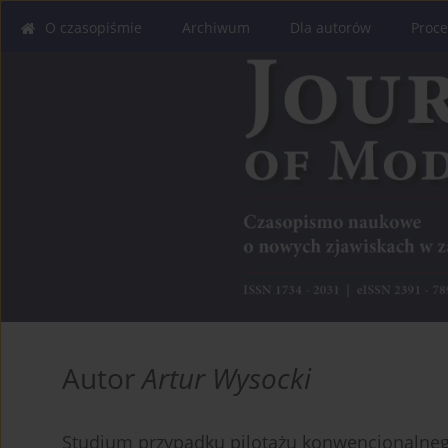
O czasopiśmie
Archiwum
Dla autorów
Proce
Autor
Artur Wysocki
Studium przypadku pilotażu konwencjonalneg