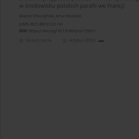
w środowisku polskich parafii we Francji
Marcin Choczyński
,
Artur Wysocki
JoMS 2021;46(1):123-141
DOI
:
https://doi.org/10.13166/jms/135611
Streszczenie
Artykuł
(PDF)