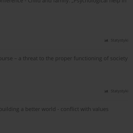
onference - Child and family: „Psychological help in
Statystyki
urse – a threat to the proper functioning of society
Statystyki
uilding a better world - conflict with values