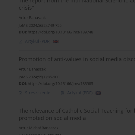
The report from the fifth National Scientific C
crisis"
Artur Banaszak
JoMS 2024;56(2):749-755
DOI
:
https://doi.org/10.13166/jms/189748
Artykuł
(PDF)
Promotion of anti-values in social media disco
Artur Banaszak
JoMS 2024;55(1):85-100
DOI
:
https://doi.org/10.13166/jms/183985
Streszczenie
Artykuł
(PDF)
The relevance of Catholic Social Teaching for b
promoted on social media
Artur Michał Banaszak