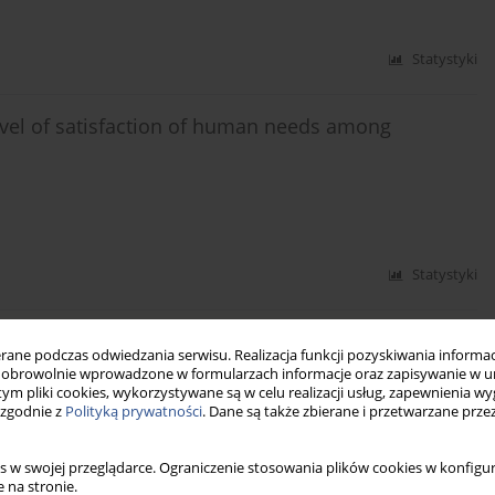
Statystyki
 level of satisfaction of human needs among
Statystyki
ży ze środowiska wiejskiego
ne podczas odwiedzania serwisu. Realizacja funkcji pozyskiwania informacj
obrowolnie wprowadzone w formularzach informacje oraz zapisywanie w u
 tym pliki cookies, wykorzystywane są w celu realizacji usług, zapewnienia 
 zgodnie z
Polityką prywatności
. Dane są także zbierane i przetwarzane prze
Statystyki
s w swojej przeglądarce. Ograniczenie stosowania plików cookies w konfigur
 na stronie.