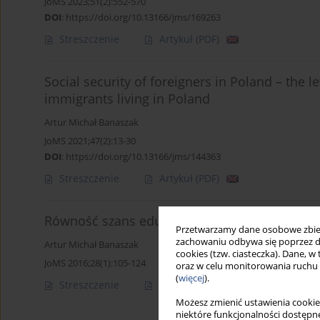
JoMS 2023;51(2):552-570
DOI
:
https://doi.org/10.13166/jms/169263
Streszczenie
Artykuł
(PDF)
Social security of foreigners in Poland – the
immigrants living in Poland
Artur Michał Banaszak
JoMS 2021;47(2):13-30
DOI
:
https://doi.org/10.13166/jms/144363
Streszczenie
Artykuł
(PDF)
Równość szans edukacyjnych dzieci i młodzie
Przetwarzamy dane osobowe zbiera
zachowaniu odbywa się poprzez d
Artur Michał Banaszak
cookies (tzw. ciasteczka). Dane, w
JoMS 2016;28(1):105-124
oraz w celu monitorowania ruchu
(
więcej
).
Streszczenie
Artykuł
(PDF)
Możesz zmienić ustawienia cookie
niektóre funkcjonalności dostępne