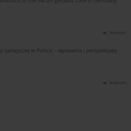
sitions in the sector geriatric care in Germany
Statystyki
 zastępczej w Polsce – wyzwania i perspektywy
Statystyki