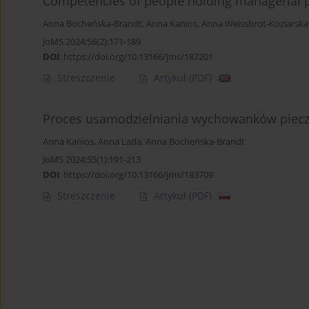
Competencies of people holding managerial po
Anna Bocheńska-Brandt
,
Anna Kanios
,
Anna Weissbrot-Koziarska
JoMS 2024;56(2):171-189
DOI
:
https://doi.org/10.13166/jms/187201
Streszczenie
Artykuł
(PDF)
Proces usamodzielniania wychowanków pieczy
Anna Kanios
,
Anna Lada
,
Anna Bocheńska-Brandt
JoMS 2024;55(1):191-213
DOI
:
https://doi.org/10.13166/jms/183709
Streszczenie
Artykuł
(PDF)