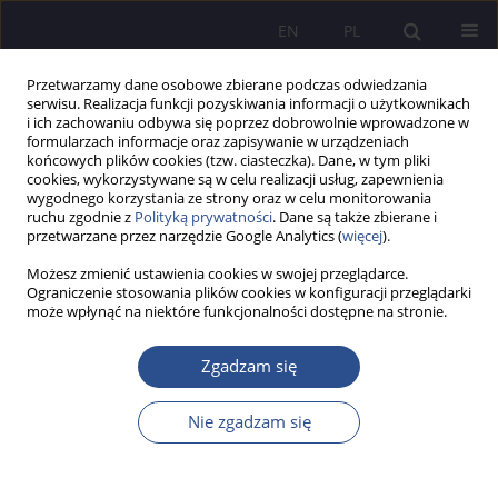
EN
PL
Przetwarzamy dane osobowe zbierane podczas odwiedzania
serwisu. Realizacja funkcji pozyskiwania informacji o użytkownikach
i ich zachowaniu odbywa się poprzez dobrowolnie wprowadzone w
formularzach informacje oraz zapisywanie w urządzeniach
końcowych plików cookies (tzw. ciasteczka). Dane, w tym pliki
cookies, wykorzystywane są w celu realizacji usług, zapewnienia
wygodnego korzystania ze strony oraz w celu monitorowania
Słowo kluczowe
uzależnienie
ruchu zgodnie z
Polityką prywatności
. Dane są także zbierane i
przetwarzane przez narzędzie Google Analytics (
więcej
).
PRACA ORYGINALNA
Możesz zmienić ustawienia cookies w swojej przeglądarce.
Ograniczenie stosowania plików cookies w konfiguracji przeglądarki
Polska adaptacja i walidacja Smartphone
może wpłynąć na niektóre funkcjonalności dostępne na stronie.
Orientation Scale (SOS)
Zgadzam się
Wojciech Marcin Czerski
,
Dorota Zbroszczyk
,
Katarzyna Ziębakowska-
Cecot
JoMS 2024;58(4):264-285
Nie zgadzam się
DOI
:
https://doi.org/10.13166/jms/192286
Statystyki