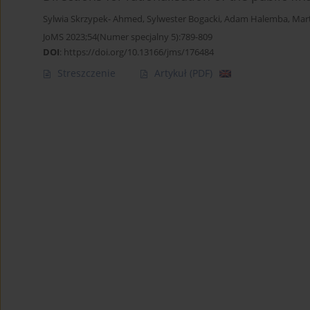
Sylwia Skrzypek- Ahmed
,
Sylwester Bogacki
,
Adam Halemba
,
Mar
JoMS 2023;54(Numer specjalny 5):789-809
DOI
:
https://doi.org/10.13166/jms/176484
Streszczenie
Artykuł
(PDF)