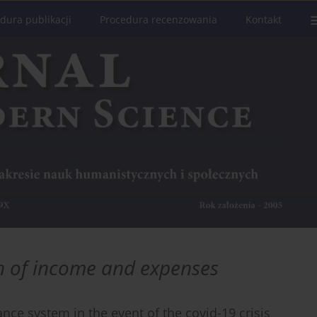
dura publikacji
Procedura recenzowania
Kontakt
on of income and expenses
nance system in the event of the covid-19 crisis