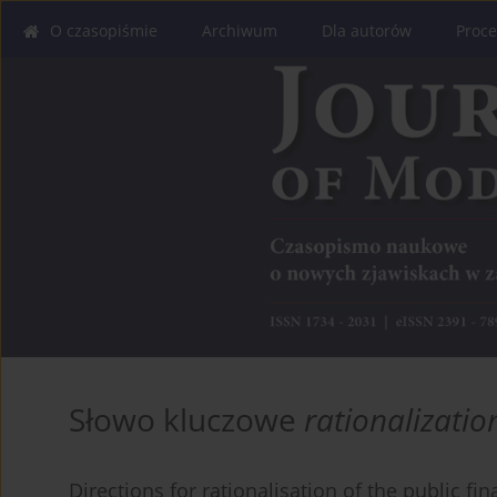
O czasopiśmie
Archiwum
Dla autorów
Proce
Słowo kluczowe
rationalizati
Directions for rationalisation of the public fi