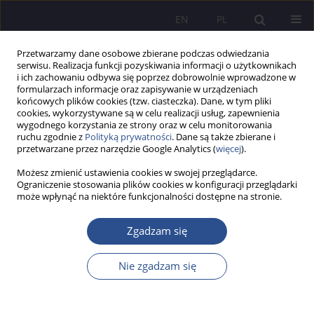
EN
PL
Przetwarzamy dane osobowe zbierane podczas odwiedzania
serwisu. Realizacja funkcji pozyskiwania informacji o użytkownikach
i ich zachowaniu odbywa się poprzez dobrowolnie wprowadzone w
formularzach informacje oraz zapisywanie w urządzeniach
końcowych plików cookies (tzw. ciasteczka). Dane, w tym pliki
cookies, wykorzystywane są w celu realizacji usług, zapewnienia
wygodnego korzystania ze strony oraz w celu monitorowania
Słowo kluczowe
państwa
ruchu zgodnie z
Polityką prywatności
. Dane są także zbierane i
przetwarzane przez narzędzie Google Analytics (
więcej
).
Możesz zmienić ustawienia cookies w swojej przeglądarce.
Historia ochrony prawnych interesów Skarbu
Ograniczenie stosowania plików cookies w konfiguracji przeglądarki
może wpłynąć na niektóre funkcjonalności dostępne na stronie.
Państwa w Polsce
Bronisław Sitek
Zgadzam się
JoMS 2015;26(3):165-177
Statystyki
Nie zgadzam się
Streszczenie
Artykuł
(PDF)