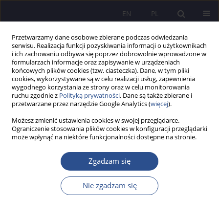
EN
PL
Przetwarzamy dane osobowe zbierane podczas odwiedzania
serwisu. Realizacja funkcji pozyskiwania informacji o użytkownikach
i ich zachowaniu odbywa się poprzez dobrowolnie wprowadzone w
formularzach informacje oraz zapisywanie w urządzeniach
końcowych plików cookies (tzw. ciasteczka). Dane, w tym pliki
cookies, wykorzystywane są w celu realizacji usług, zapewnienia
wygodnego korzystania ze strony oraz w celu monitorowania
Słowo kluczowe
mental health
ruchu zgodnie z
Polityką prywatności
. Dane są także zbierane i
przetwarzane przez narzędzie Google Analytics (
więcej
).
PRACA ORYGINALNA
Możesz zmienić ustawienia cookies w swojej przeglądarce.
Ograniczenie stosowania plików cookies w konfiguracji przeglądarki
Migrants and refugees between sociology and
może wpłynąć na niektóre funkcjonalności dostępne na stronie.
law: Mental health and integration strategies for
the most fragile individuals
Zgadzam się
Salvatore Piliu
JoMS 2024;60(6):828-849
Nie zgadzam się
DOI
:
https://doi.org/10.13166/jms/197005
Statystyki