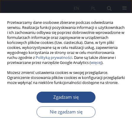
EN
PL
Przetwarzamy dane osobowe zbierane podczas odwiedzania
serwisu. Realizacja funkcji pozyskiwania informacji o użytkownikach
i ich zachowaniu odbywa się poprzez dobrowolnie wprowadzone w
formularzach informacje oraz zapisywanie w urządzeniach
końcowych plików cookies (tzw. ciasteczka). Dane, w tym pliki
cookies, wykorzystywane są w celu realizacji usług, zapewnienia
wygodnego korzystania ze strony oraz w celu monitorowania
Słowo kluczowe
lean
ruchu zgodnie z
Polityką prywatności
. Dane są także zbierane i
przetwarzane przez narzędzie Google Analytics (
więcej
).
management
Możesz zmienić ustawienia cookies w swojej przeglądarce.
Ograniczenie stosowania plików cookies w konfiguracji przeglądarki
może wpłynąć na niektóre funkcjonalności dostępne na stronie.
Zastosowanie Lean Management w
nowoczesnym zarządzaniu administracją
Zgadzam się
publiczną
Nie zgadzam się
Paweł Romaniuk
JoMS 2018;37(2):203-2018
DOI
:
https://doi.org/10.13166/jms/89777
Statystyki