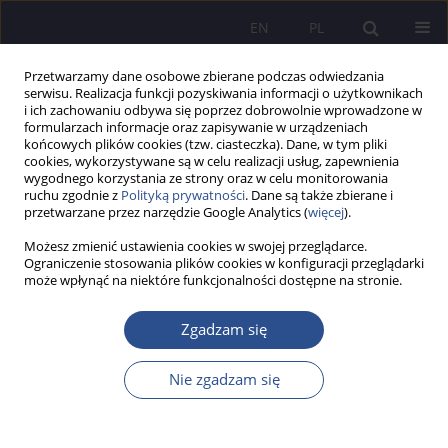
EN
PL
Przetwarzamy dane osobowe zbierane podczas odwiedzania
serwisu. Realizacja funkcji pozyskiwania informacji o użytkownikach
i ich zachowaniu odbywa się poprzez dobrowolnie wprowadzone w
formularzach informacje oraz zapisywanie w urządzeniach
końcowych plików cookies (tzw. ciasteczka). Dane, w tym pliki
cookies, wykorzystywane są w celu realizacji usług, zapewnienia
wygodnego korzystania ze strony oraz w celu monitorowania
Słowo kluczowe
kryzys
ruchu zgodnie z
Polityką prywatności
. Dane są także zbierane i
przetwarzane przez narzędzie Google Analytics (
więcej
).
migracyjny
Możesz zmienić ustawienia cookies w swojej przeglądarce.
Ograniczenie stosowania plików cookies w konfiguracji przeglądarki
PRACA ORYGINALNA
może wpłynąć na niektóre funkcjonalności dostępne na stronie.
Migracja jako zagrożenie dla bezpieczeństwa w
trzeciej dekadzie XXI wieku
Zgadzam się
Izabela Szkurłat
,
Agnieszka Sałek-Imińska
Nie zgadzam się
JoMS 2025;61(1):669-687
DOI
:
https://doi.org/10.13166/jms/202838
Statystyki