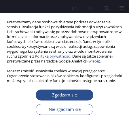
EN
PL
Przetwarzamy dane osobowe zbierane podczas odwiedzania
serwisu. Realizacja funkcji pozyskiwania informacji o użytkownikach
i ich zachowaniu odbywa się poprzez dobrowolnie wprowadzone w
formularzach informacje oraz zapisywanie w urządzeniach
końcowych plików cookies (tzw. ciasteczka). Dane, w tym pliki
cookies, wykorzystywane są w celu realizacji usług, zapewnienia
wygodnego korzystania ze strony oraz w celu monitorowania
Słowo kluczowe
kryteria kontroli
ruchu zgodnie z
Polityką prywatności
. Dane są także zbierane i
przetwarzane przez narzędzie Google Analytics (
więcej
).
Możesz zmienić ustawienia cookies w swojej przeglądarce.
Zmiany koncepcyjne instytucji kontroli w nauce
Ograniczenie stosowania plików cookies w konfiguracji przeglądarki
może wpłynąć na niektóre funkcjonalności dostępne na stronie.
prawa administracyjnego
Paweł Romaniuk
Zgadzam się
JoMS 2024;55(1):272-289
DOI
:
https://doi.org/10.13166/jms/185531
Nie zgadzam się
Statystyki
Streszczenie
Artykuł
(PDF)