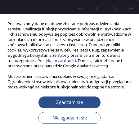
EN
PL
Przetwarzamy dane osobowe zbierane podczas odwiedzania
serwisu. Realizacja funkcji pozyskiwania informacji o użytkownikach
i ich zachowaniu odbywa się poprzez dobrowolnie wprowadzone w
formularzach informacje oraz zapisywanie w urządzeniach
końcowych plików cookies (tzw. ciasteczka). Dane, w tym pliki
cookies, wykorzystywane są w celu realizacji usług, zapewnienia
wygodnego korzystania ze strony oraz w celu monitorowania
Słowo kluczowe
koncepcja
ruchu zgodnie z
Polityką prywatności
. Dane są także zbierane i
przetwarzane przez narzędzie Google Analytics (
więcej
).
zrównoważonego rozwoju
Możesz zmienić ustawienia cookies w swojej przeglądarce.
Ograniczenie stosowania plików cookies w konfiguracji przeglądarki
może wpłynąć na niektóre funkcjonalności dostępne na stronie.
Poszanowanie prawa konsumenta do informacji
narzędziem realizacji CSR w branży kosmetycznej
Zgadzam się
Aleksandra Ukleja
Nie zgadzam się
JoMS 2014;21(2):409-430
Statystyki
Streszczenie
Artykuł
(PDF)