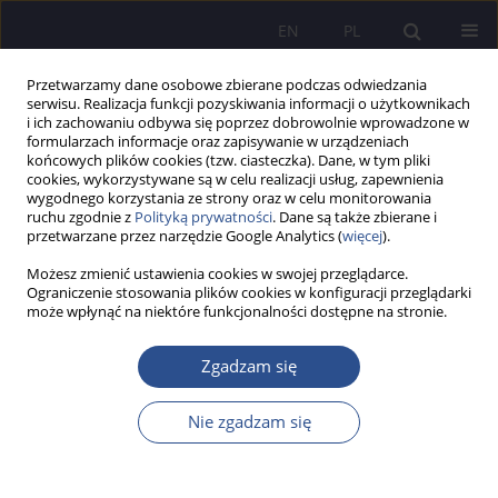
EN
PL
Przetwarzamy dane osobowe zbierane podczas odwiedzania
serwisu. Realizacja funkcji pozyskiwania informacji o użytkownikach
i ich zachowaniu odbywa się poprzez dobrowolnie wprowadzone w
formularzach informacje oraz zapisywanie w urządzeniach
końcowych plików cookies (tzw. ciasteczka). Dane, w tym pliki
cookies, wykorzystywane są w celu realizacji usług, zapewnienia
wygodnego korzystania ze strony oraz w celu monitorowania
Słowo kluczowe
jakość prawa
ruchu zgodnie z
Polityką prywatności
. Dane są także zbierane i
przetwarzane przez narzędzie Google Analytics (
więcej
).
Zarządzanie humanistyczne jako przejaw jakości
Możesz zmienić ustawienia cookies w swojej przeglądarce.
Ograniczenie stosowania plików cookies w konfiguracji przeglądarki
tworzenia prawa w kontekście realizacji praw
może wpłynąć na niektóre funkcjonalności dostępne na stronie.
pracowniczych w administracji publicznej
Zgadzam się
Paweł Romaniuk
JoMS 2019;40(1):235-251
DOI
:
https://doi.org/10.13166/jms/108951
Nie zgadzam się
Statystyki
Streszczenie
Artykuł
(PDF)