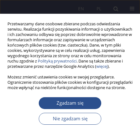
EN
PL
Przetwarzamy dane osobowe zbierane podczas odwiedzania
serwisu. Realizacja funkcji pozyskiwania informacji o użytkownikach
i ich zachowaniu odbywa się poprzez dobrowolnie wprowadzone w
formularzach informacje oraz zapisywanie w urządzeniach
końcowych plików cookies (tzw. ciasteczka). Dane, w tym pliki
cookies, wykorzystywane są w celu realizacji usług, zapewnienia
wygodnego korzystania ze strony oraz w celu monitorowania
Słowo kluczowe
infrastruktura
ruchu zgodnie z
Polityką prywatności
. Dane są także zbierane i
przetwarzane przez narzędzie Google Analytics (
więcej
).
Możesz zmienić ustawienia cookies w swojej przeglądarce.
Cyberprzestrzeń jako zagrożenie bezpieczeństwa
Ograniczenie stosowania plików cookies w konfiguracji przeglądarki
może wpłynąć na niektóre funkcjonalności dostępne na stronie.
państwa
Jerzy Zawisza
Zgadzam się
JoMS 2015;27(4):403-416
Statystyki
Nie zgadzam się
Streszczenie
Artykuł
(PDF)