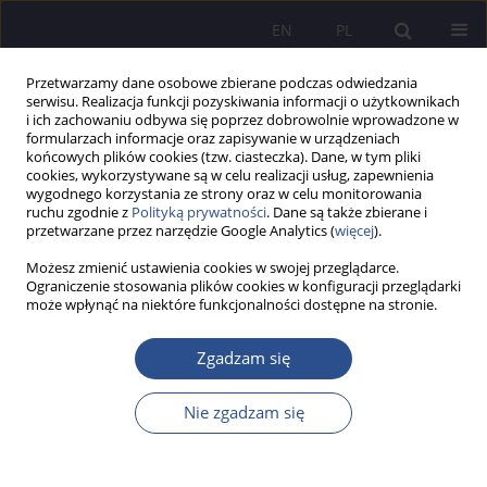
EN
PL
Przetwarzamy dane osobowe zbierane podczas odwiedzania
serwisu. Realizacja funkcji pozyskiwania informacji o użytkownikach
i ich zachowaniu odbywa się poprzez dobrowolnie wprowadzone w
formularzach informacje oraz zapisywanie w urządzeniach
końcowych plików cookies (tzw. ciasteczka). Dane, w tym pliki
cookies, wykorzystywane są w celu realizacji usług, zapewnienia
wygodnego korzystania ze strony oraz w celu monitorowania
Słowo kluczowe
imigracja
ruchu zgodnie z
Polityką prywatności
. Dane są także zbierane i
przetwarzane przez narzędzie Google Analytics (
więcej
).
„Obcy” we współczesnej Szwajcarii. Problematyka
Możesz zmienić ustawienia cookies w swojej przeglądarce.
Ograniczenie stosowania plików cookies w konfiguracji przeglądarki
imigrancka w referendach federalnych po 2000
może wpłynąć na niektóre funkcjonalności dostępne na stronie.
roku
Zgadzam się
Andrzej Marcin Porębski
JoMS 2021;46(1):269-286
DOI
:
https://doi.org/10.13166/jms/139661
Nie zgadzam się
Statystyki
Streszczenie
Artykuł
(PDF)