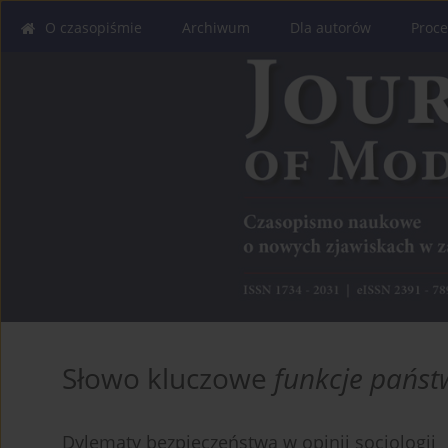
O czasopiśmie
Archiwum
Dla autorów
Proce
Słowo kluczowe
funkcje pańs
Dylematy bezpieczeństwa w opinii socjologii