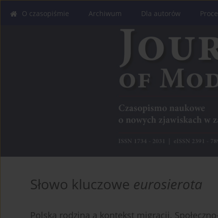
O czasopiśmie
Archiwum
Dla autorów
Proce
Słowo kluczowe
eurosierota
Polska rodzina a kontekst migracji. Społeczn