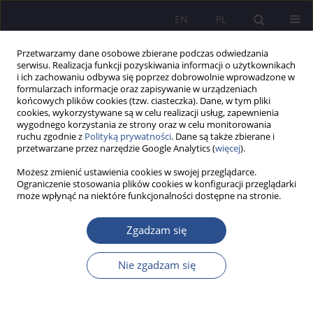
EN
PL
Przetwarzamy dane osobowe zbierane podczas odwiedzania
serwisu. Realizacja funkcji pozyskiwania informacji o użytkownikach
i ich zachowaniu odbywa się poprzez dobrowolnie wprowadzone w
formularzach informacje oraz zapisywanie w urządzeniach
końcowych plików cookies (tzw. ciasteczka). Dane, w tym pliki
cookies, wykorzystywane są w celu realizacji usług, zapewnienia
wygodnego korzystania ze strony oraz w celu monitorowania
Słowo kluczowe
elektronizacja
ruchu zgodnie z
Polityką prywatności
. Dane są także zbierane i
przetwarzane przez narzędzie Google Analytics (
więcej
).
dokumentów
Możesz zmienić ustawienia cookies w swojej przeglądarce.
Ograniczenie stosowania plików cookies w konfiguracji przeglądarki
może wpłynąć na niektóre funkcjonalności dostępne na stronie.
PRACA ORYGINALNA
Zmiany w postępowaniu mediacyjnym
Zgadzam się
wprowadzone ustawą z dnia 5 sierpnia 2025 r.
Aneta Małgorzata Arkuszewska
Nie zgadzam się
JoMS 2026;65(1):191-214
DOI
:
https://doi.org/10.13166/jms/217965
Statystyki