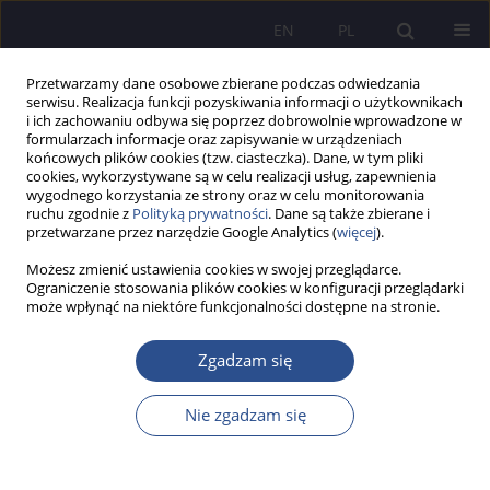
EN
PL
Przetwarzamy dane osobowe zbierane podczas odwiedzania
serwisu. Realizacja funkcji pozyskiwania informacji o użytkownikach
i ich zachowaniu odbywa się poprzez dobrowolnie wprowadzone w
formularzach informacje oraz zapisywanie w urządzeniach
końcowych plików cookies (tzw. ciasteczka). Dane, w tym pliki
cookies, wykorzystywane są w celu realizacji usług, zapewnienia
wygodnego korzystania ze strony oraz w celu monitorowania
Słowo kluczowe
edukacja
ruchu zgodnie z
Polityką prywatności
. Dane są także zbierane i
przetwarzane przez narzędzie Google Analytics (
więcej
).
środowiskowa
Możesz zmienić ustawienia cookies w swojej przeglądarce.
Ograniczenie stosowania plików cookies w konfiguracji przeglądarki
może wpłynąć na niektóre funkcjonalności dostępne na stronie.
Kształtowanie świadomości ekologicznej –
perspektywa Lifelong Learning
Zgadzam się
Małgorzata Kaniewska
,
Marcin Klimski
Nie zgadzam się
JoMS 2014;22(3):473-489
Statystyki
Streszczenie
Artykuł
(PDF)