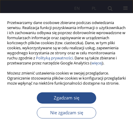
EN
PL
Przetwarzamy dane osobowe zbierane podczas odwiedzania
serwisu. Realizacja funkcji pozyskiwania informacji o użytkownikach
i ich zachowaniu odbywa się poprzez dobrowolnie wprowadzone w
formularzach informacje oraz zapisywanie w urządzeniach
końcowych plików cookies (tzw. ciasteczka). Dane, w tym pliki
cookies, wykorzystywane są w celu realizacji usług, zapewnienia
wygodnego korzystania ze strony oraz w celu monitorowania
Słowo kluczowe
badania
ruchu zgodnie z
Polityką prywatności
. Dane są także zbierane i
przetwarzane przez narzędzie Google Analytics (
więcej
).
Wpływ pandemii SARS-CoV-2 na proces
Możesz zmienić ustawienia cookies w swojej przeglądarce.
Ograniczenie stosowania plików cookies w konfiguracji przeglądarki
kształcenia w Wyższej Szkoły Policji w Szczytnie w
może wpłynąć na niektóre funkcjonalności dostępne na stronie.
opinii jej respondentów
Zgadzam się
Ewa Kuczyńska
JoMS 2023;52(3):478-503
DOI
:
https://doi.org/10.13166/jms/174350
Nie zgadzam się
Statystyki
Streszczenie
Artykuł
(PDF)