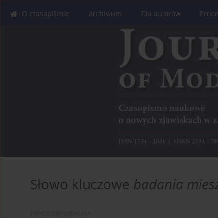
O czasopiśmie
Archiwum
Dla autorów
Proce
Słowo kluczowe
badania mies
PRACA ORYGINALNA