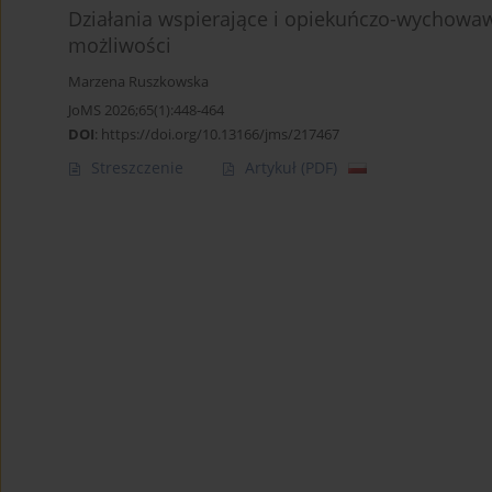
Działania wspierające i opiekuńczo-wychowawc
możliwości
Marzena Ruszkowska
JoMS 2026;65(1):448-464
DOI
:
https://doi.org/10.13166/jms/217467
Streszczenie
Artykuł
(PDF)