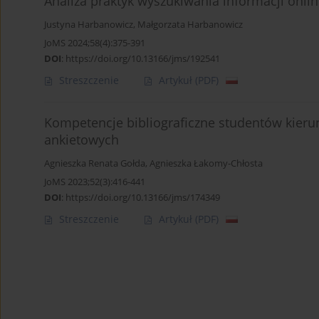
Analiza praktyk wyszukiwania informacji onl
Justyna Harbanowicz
,
Małgorzata Harbanowicz
JoMS 2024;58(4):375-391
DOI
:
https://doi.org/10.13166/jms/192541
Streszczenie
Artykuł
(PDF)
Kompetencje bibliograficzne studentów kier
ankietowych
Agnieszka Renata Gołda
,
Agnieszka Łakomy-Chłosta
JoMS 2023;52(3):416-441
DOI
:
https://doi.org/10.13166/jms/174349
Streszczenie
Artykuł
(PDF)