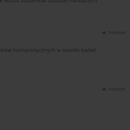
ine wśród studentów studiów medialnych
Statystyki
unków humanistycznych w świetle badań
Statystyki