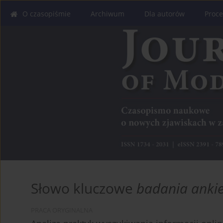
O czasopiśmie
Archiwum
Dla autorów
Proce
Słowo kluczowe
badania anki
PRACA ORYGINALNA