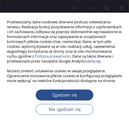
EN
PL
Przetwarzamy dane osobowe zbierane podczas odwiedzania
serwisu. Realizacja funkcji pozyskiwania informacji o użytkownikach
i ich zachowaniu odbywa się poprzez dobrowolnie wprowadzone w
formularzach informacje oraz zapisywanie w urządzeniach
końcowych plików cookies (tzw. ciasteczka). Dane, w tym pliki
cookies, wykorzystywane są w celu realizacji usług, zapewnienia
wygodnego korzystania ze strony oraz w celu monitorowania
Słowo kluczowe
audycje radiowe
ruchu zgodnie z
Polityką prywatności
. Dane są także zbierane i
przetwarzane przez narzędzie Google Analytics (
więcej
).
Możesz zmienić ustawienia cookies w swojej przeglądarce.
PRACA ORYGINALNA
Ograniczenie stosowania plików cookies w konfiguracji przeglądarki
może wpłynąć na niektóre funkcjonalności dostępne na stronie.
Pontyfikat Jana Pawła II w programie Rozgłośni
Polskiej Radia Wolna Europa
Zgadzam się
Evelina Kristanova
JoMS 2024;56(2):134-154
Nie zgadzam się
DOI
:
https://doi.org/10.13166/jms/188124
Statystyki