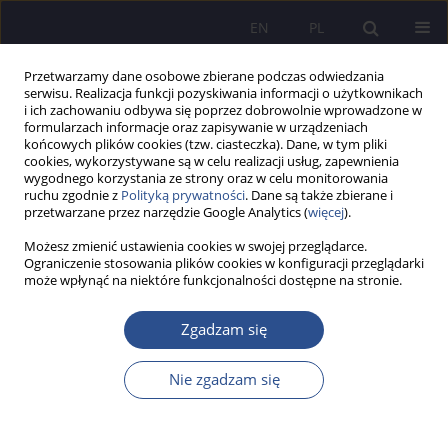
EN
PL
Przetwarzamy dane osobowe zbierane podczas odwiedzania
serwisu. Realizacja funkcji pozyskiwania informacji o użytkownikach
i ich zachowaniu odbywa się poprzez dobrowolnie wprowadzone w
formularzach informacje oraz zapisywanie w urządzeniach
końcowych plików cookies (tzw. ciasteczka). Dane, w tym pliki
cookies, wykorzystywane są w celu realizacji usług, zapewnienia
wygodnego korzystania ze strony oraz w celu monitorowania
Słowo kluczowe
Konstytucji Unii
ruchu zgodnie z
Polityką prywatności
. Dane są także zbierane i
przetwarzane przez narzędzie Google Analytics (
więcej
).
Europejskiej
Możesz zmienić ustawienia cookies w swojej przeglądarce.
Ograniczenie stosowania plików cookies w konfiguracji przeglądarki
może wpłynąć na niektóre funkcjonalności dostępne na stronie.
Konstytucyjna ochrona rodziny a ideologia
nowego ładu społecznego
Zgadzam się
Bronisław Sitek
,
Wincenty Bednarek
Nie zgadzam się
JoMS 2014;20(1):207-220
Statystyki
Streszczenie
Artykuł
(PDF)