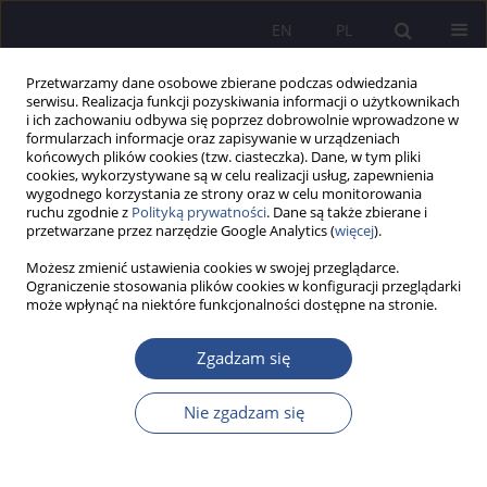
EN
PL
Przetwarzamy dane osobowe zbierane podczas odwiedzania
serwisu. Realizacja funkcji pozyskiwania informacji o użytkownikach
i ich zachowaniu odbywa się poprzez dobrowolnie wprowadzone w
formularzach informacje oraz zapisywanie w urządzeniach
końcowych plików cookies (tzw. ciasteczka). Dane, w tym pliki
cookies, wykorzystywane są w celu realizacji usług, zapewnienia
wygodnego korzystania ze strony oraz w celu monitorowania
Słowo kluczowe
KNF
ruchu zgodnie z
Polityką prywatności
. Dane są także zbierane i
przetwarzane przez narzędzie Google Analytics (
więcej
).
Możesz zmienić ustawienia cookies w swojej przeglądarce.
Produkty bankowe w regulacjach nadzorczych –
Ograniczenie stosowania plików cookies w konfiguracji przeglądarki
może wpłynąć na niektóre funkcjonalności dostępne na stronie.
aspekty formalno-prawne tworzenia produktu
bankowego
Zgadzam się
Bogusław Bujak
JoMS 2014;20(1):383-400
Nie zgadzam się
Statystyki
Streszczenie
Artykuł
(PDF)