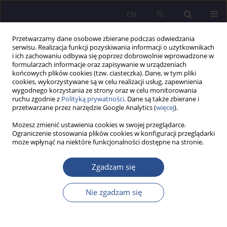
EN
PL
Przetwarzamy dane osobowe zbierane podczas odwiedzania
serwisu. Realizacja funkcji pozyskiwania informacji o użytkownikach
i ich zachowaniu odbywa się poprzez dobrowolnie wprowadzone w
formularzach informacje oraz zapisywanie w urządzeniach
końcowych plików cookies (tzw. ciasteczka). Dane, w tym pliki
cookies, wykorzystywane są w celu realizacji usług, zapewnienia
wygodnego korzystania ze strony oraz w celu monitorowania
Słowo kluczowe
Czystsza
ruchu zgodnie z
Polityką prywatności
. Dane są także zbierane i
przetwarzane przez narzędzie Google Analytics (
więcej
).
Produkcja
Możesz zmienić ustawienia cookies w swojej przeglądarce.
Ograniczenie stosowania plików cookies w konfiguracji przeglądarki
może wpłynąć na niektóre funkcjonalności dostępne na stronie.
Problemy zarządzania środowiskowego w
przedsiębiorstwie budowlanym
Zgadzam się
Tadeusz Truchanowicz
,
Jerzy Witkowski
Nie zgadzam się
JoMS 2014;21(2):271-294
Statystyki
Streszczenie
Artykuł
(PDF)