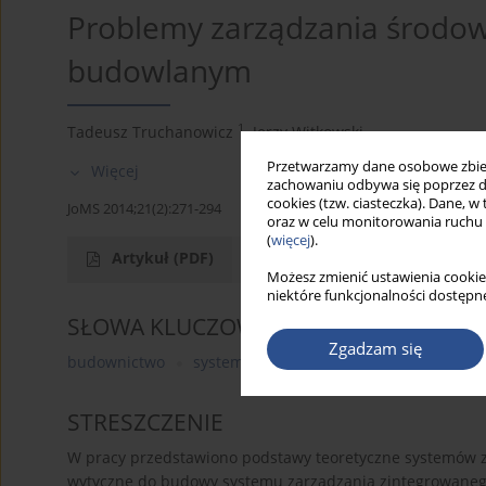
Problemy zarządzania środow
budowlanym
1
Tadeusz Truchanowicz
,
Jerzy Witkowski
Przetwarzamy dane osobowe zbiera
Więcej
zachowaniu odbywa się poprzez d
cookies (tzw. ciasteczka). Dane, w
JoMS 2014;21(2):271-294
oraz w celu monitorowania ruchu
(
więcej
).
Artykuł
(PDF)
Możesz zmienić ustawienia cookie
niektóre funkcjonalności dostępne
SŁOWA KLUCZOWE
Zgadzam się
budownictwo
systemy zarządzania
zarządzanie jak
STRESZCZENIE
W pracy przedstawiono podstawy teoretyczne systemów 
wytyczne do budowy systemu zarządzania zintegrowane