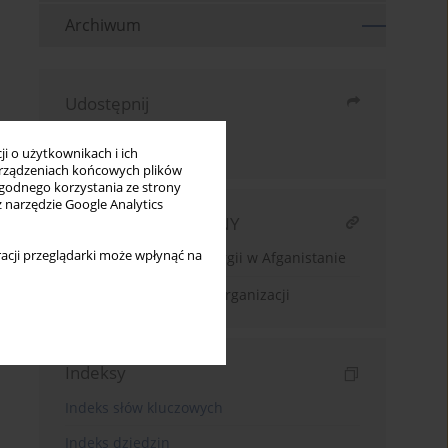
Archiwum
Udostępnij
Wyślij mailem
i o użytkownikach i ich
rządzeniach końcowych plików
wygodnego korzystania ze strony
z narzędzie Google Analytics
ARTYKUŁ POWIĄZANY
acji przeglądarki może wpłynąć na
Odnawialne źródła energii w Afganistanie
Zarządzanie wiedzą w organizacji
Indeksy
Indeks słów kluczowych
Indeks dziedzin