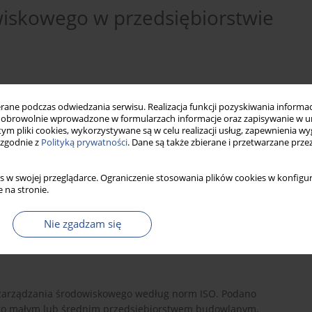
iskowego w przedsiębiorstwie
ne podczas odwiedzania serwisu. Realizacja funkcji pozyskiwania informacj
obrowolnie wprowadzone w formularzach informacje oraz zapisywanie w u
 tym pliki cookies, wykorzystywane są w celu realizacji usług, zapewnienia 
 zgodnie z
Polityką prywatności
. Dane są także zbierane i przetwarzane prze
s w swojej przeglądarce. Ograniczenie stosowania plików cookies w konfigur
 na stronie.
Nie zgadzam się
ością
Czystsza Produkcja
odnawialne źródła energii
zarządzania środowiskowego według norm ISO. Podano
go małym lub średnim przedsiębiorstwem budowlanym,