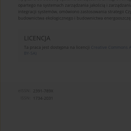
opartego na systemach zarządzania jakością i zarządza
integracji systemów, omówiono zastosowania strategii Cz
budownictwa ekologicznego i budownictwa energooszcz
LICENCJA
Ta praca jest dostępna na licencji
Creative Commons At
BY-SA)
eISSN:
2391-789X
ISSN:
1734-2031