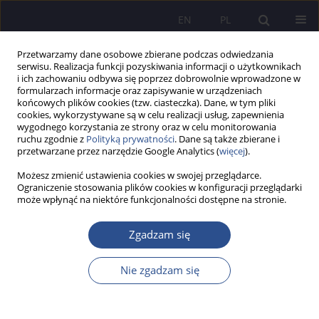
EN
PL
Przetwarzamy dane osobowe zbierane podczas odwiedzania
serwisu. Realizacja funkcji pozyskiwania informacji o użytkownikach
i ich zachowaniu odbywa się poprzez dobrowolnie wprowadzone w
formularzach informacje oraz zapisywanie w urządzeniach
końcowych plików cookies (tzw. ciasteczka). Dane, w tym pliki
cookies, wykorzystywane są w celu realizacji usług, zapewnienia
wygodnego korzystania ze strony oraz w celu monitorowania
Autor
Jacek Tomaszczyk
ruchu zgodnie z
Polityką prywatności
. Dane są także zbierane i
przetwarzane przez narzędzie Google Analytics (
więcej
).
Możesz zmienić ustawienia cookies w swojej przeglądarce.
PRACA ORYGINALNA
Ograniczenie stosowania plików cookies w konfiguracji przeglądarki
może wpłynąć na niektóre funkcjonalności dostępne na stronie.
Społeczny dowód słuszności jako element User
Experience
Zgadzam się
Jacek Bogusław Tomaszczyk
,
Agnieszka Renata Gołda
JoMS 2026;65(1):257-275
Nie zgadzam się
DOI
:
https://doi.org/10.13166/jms/217655
Statystyki