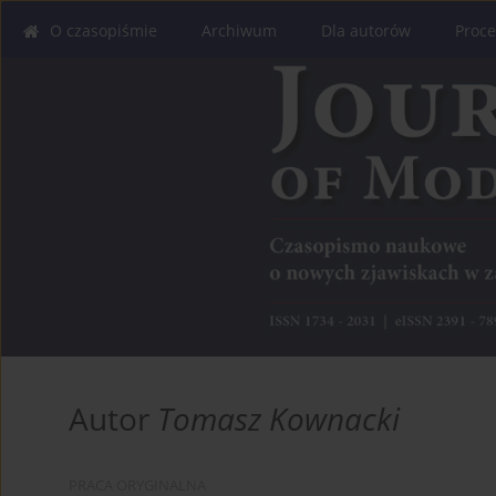
O czasopiśmie
Archiwum
Dla autorów
Proce
Autor
Tomasz Kownacki
PRACA ORYGINALNA