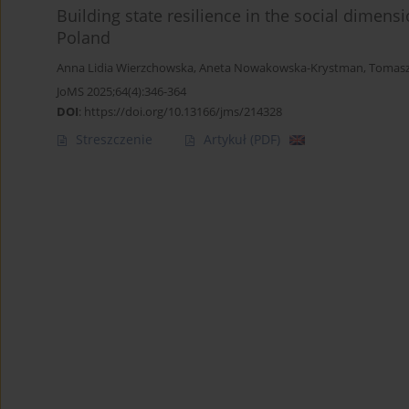
Building state resilience in the social dimensi
Poland
Anna Lidia Wierzchowska
,
Aneta Nowakowska-Krystman
,
Tomasz
JoMS 2025;64(4):346-364
DOI
:
https://doi.org/10.13166/jms/214328
Streszczenie
Artykuł
(PDF)