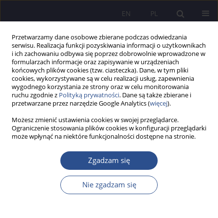
EN
PL
Przetwarzamy dane osobowe zbierane podczas odwiedzania
serwisu. Realizacja funkcji pozyskiwania informacji o użytkownikach
i ich zachowaniu odbywa się poprzez dobrowolnie wprowadzone w
formularzach informacje oraz zapisywanie w urządzeniach
końcowych plików cookies (tzw. ciasteczka). Dane, w tym pliki
cookies, wykorzystywane są w celu realizacji usług, zapewnienia
wygodnego korzystania ze strony oraz w celu monitorowania
Autor
Syed Haider Zaidi
ruchu zgodnie z
Polityką prywatności
. Dane są także zbierane i
przetwarzane przez narzędzie Google Analytics (
więcej
).
Możesz zmienić ustawienia cookies w swojej przeglądarce.
PRACA ORYGINALNA
Ograniczenie stosowania plików cookies w konfiguracji przeglądarki
może wpłynąć na niektóre funkcjonalności dostępne na stronie.
Determinants of Energy Intensity in Emerging
Economies: A Comprehensive Review of the Last
Zgadzam się
Three Decades
Syed Anees Haider Zaidi
,
Bartłomiej Dessoulavy-Śliwiński
,
Rana Umair
Nie zgadzam się
Ashraf
,
Muhammad Ahtisham ul Haq
JoMS 2024;56(2):663-693
DOI
:
https://doi.org/10.13166/jms/188724