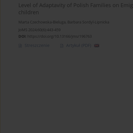
Level of Adaptavity of Polish Families on Emig
children
Marta Czechowska-Bieluga
,
Barbara Sordyl-Lipnicka
JoMS 2024;60(6):443-459
DOI
:
https://doi.org/10.13166/jms/196763
Streszczenie
Artykuł
(PDF)