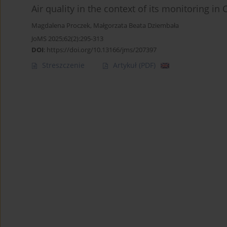
Air quality in the context of its monitoring i
Magdalena Proczek
,
Małgorzata Beata Dziembała
JoMS 2025;62(2):295-313
DOI
:
https://doi.org/10.13166/jms/207397
Streszczenie
Artykuł
(PDF)