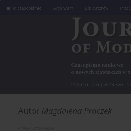
O czasopiśmie
Archiwum
Dla autorów
Proce
Autor
Magdalena Proczek
PRACA ORYGINALNA