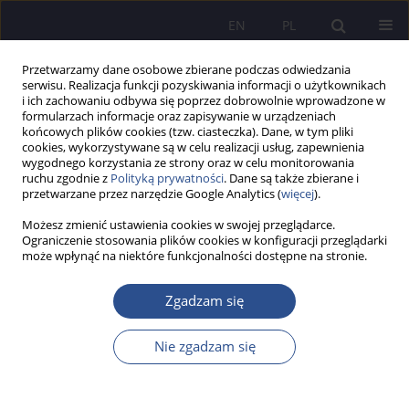
EN
PL
Przetwarzamy dane osobowe zbierane podczas odwiedzania
serwisu. Realizacja funkcji pozyskiwania informacji o użytkownikach
i ich zachowaniu odbywa się poprzez dobrowolnie wprowadzone w
formularzach informacje oraz zapisywanie w urządzeniach
końcowych plików cookies (tzw. ciasteczka). Dane, w tym pliki
cookies, wykorzystywane są w celu realizacji usług, zapewnienia
wygodnego korzystania ze strony oraz w celu monitorowania
Autor
Gennadiy Podgornyy
ruchu zgodnie z
Polityką prywatności
. Dane są także zbierane i
przetwarzane przez narzędzie Google Analytics (
więcej
).
Możesz zmienić ustawienia cookies w swojej przeglądarce.
The experience of the International University
Ograniczenie stosowania plików cookies w konfiguracji przeglądarki
może wpłynąć na niektóre funkcjonalności dostępne na stronie.
“MITSO” in the field of further education for
adults
Zgadzam się
Gennadiy Podgornyy
JoMS 2015;24(1):45-60
Nie zgadzam się
Statystyki
Streszczenie
Artykuł
(PDF)