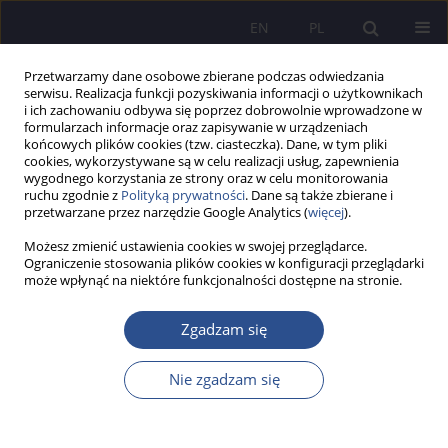
EN
PL
Przetwarzamy dane osobowe zbierane podczas odwiedzania
serwisu. Realizacja funkcji pozyskiwania informacji o użytkownikach
i ich zachowaniu odbywa się poprzez dobrowolnie wprowadzone w
formularzach informacje oraz zapisywanie w urządzeniach
końcowych plików cookies (tzw. ciasteczka). Dane, w tym pliki
cookies, wykorzystywane są w celu realizacji usług, zapewnienia
wygodnego korzystania ze strony oraz w celu monitorowania
Autor
Salvatore Piliu
ruchu zgodnie z
Polityką prywatności
. Dane są także zbierane i
przetwarzane przez narzędzie Google Analytics (
więcej
).
Możesz zmienić ustawienia cookies w swojej przeglądarce.
PRACA ORYGINALNA
Ograniczenie stosowania plików cookies w konfiguracji przeglądarki
może wpłynąć na niektóre funkcjonalności dostępne na stronie.
Migrants and refugees between sociology and
law: Mental health and integration strategies for
Zgadzam się
the most fragile individuals
Salvatore Piliu
Nie zgadzam się
JoMS 2024;60(6):828-849
DOI
:
https://doi.org/10.13166/jms/197005
Statystyki