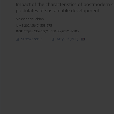
Impact of the characteristics of postmodern s
postulates of sustainable development
Aleksander Pabian
JoMS 2024;56(2):553-575
DOI
:
https://doi.org/10.13166/jms/187205
Streszczenie
Artykuł
(PDF)