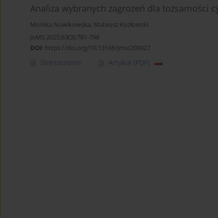
Analiza wybranych zagrożeń dla tożsamości c
Monika Nowikowska
,
Mateusz Kozłowski
JoMS 2025;63(3):781-798
DOI
:
https://doi.org/10.13166/jms/209327
Streszczenie
Artykuł
(PDF)