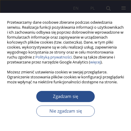
EN
PL
Przetwarzamy dane osobowe zbierane podczas odwiedzania
serwisu. Realizacja funkcji pozyskiwania informacji o użytkownikach
i ich zachowaniu odbywa się poprzez dobrowolnie wprowadzone w
formularzach informacje oraz zapisywanie w urządzeniach
końcowych plików cookies (tzw. ciasteczka). Dane, w tym pliki
cookies, wykorzystywane są w celu realizacji usług, zapewnienia
wygodnego korzystania ze strony oraz w celu monitorowania
Autor
Marian Nowak
ruchu zgodnie z
Polityką prywatności
. Dane są także zbierane i
przetwarzane przez narzędzie Google Analytics (
więcej
).
Możesz zmienić ustawienia cookies w swojej przeglądarce.
The problem of social engagement of a child
Ograniczenie stosowania plików cookies w konfiguracji przeglądarki
może wpłynąć na niektóre funkcjonalności dostępne na stronie.
within the family and by the family in the views
of selected representatives of social pedagogy
Zgadzam się
Marian Walerian Nowak
JoMS 2021;47(2):261-284
Nie zgadzam się
DOI
:
https://doi.org/10.13166/jms/144690
Statystyki