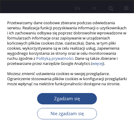
EN
PL
Przetwarzamy dane osobowe zbierane podczas odwiedzania
serwisu. Realizacja funkcji pozyskiwania informacji o użytkownikach
i ich zachowaniu odbywa się poprzez dobrowolnie wprowadzone w
formularzach informacje oraz zapisywanie w urządzeniach
końcowych plików cookies (tzw. ciasteczka). Dane, w tym pliki
cookies, wykorzystywane są w celu realizacji usług, zapewnienia
wygodnego korzystania ze strony oraz w celu monitorowania
Autor
Galym Musirov
ruchu zgodnie z
Polityką prywatności
. Dane są także zbierane i
przetwarzane przez narzędzie Google Analytics (
więcej
).
Możesz zmienić ustawienia cookies w swojej przeglądarce.
Reforming the taxation of personal income and
Ograniczenie stosowania plików cookies w konfiguracji przeglądarki
może wpłynąć na niektóre funkcjonalności dostępne na stronie.
the need for universal Declaration in Kazakhstan
Marjan Urazgalieva
,
Shynybek Bukharbayev
,
Galym Musirov
Zgadzam się
JoMS 2019;40(1):177-196
DOI
:
https://doi.org/10.13166/jms/108950
Nie zgadzam się
Statystyki
Streszczenie
Artykuł
(PDF)