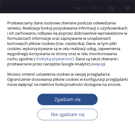
EN
PL
Przetwarzamy dane osobowe zbierane podczas odwiedzania
serwisu. Realizacja funkcji pozyskiwania informacji o użytkownikach
i ich zachowaniu odbywa się poprzez dobrowolnie wprowadzone w
formularzach informacje oraz zapisywanie w urządzeniach
końcowych plików cookies (tzw. ciasteczka). Dane, w tym pliki
cookies, wykorzystywane są w celu realizacji usług, zapewnienia
wygodnego korzystania ze strony oraz w celu monitorowania
Autor
Bożena Muchacka
ruchu zgodnie z
Polityką prywatności
. Dane są także zbierane i
przetwarzane przez narzędzie Google Analytics (
więcej
).
PRACA ORYGINALNA
Możesz zmienić ustawienia cookies w swojej przeglądarce.
Ograniczenie stosowania plików cookies w konfiguracji przeglądarki
Funkcje zabawy w rozwoju dziecka i
może wpłynąć na niektóre funkcjonalności dostępne na stronie.
konsekwencje jej ograniczonej dostępności
Zgadzam się
Bożena Muchacka
JoMS 2025;63(3):209-227
DOI
:
https://doi.org/10.13166/jms/213524
Nie zgadzam się
Statystyki
Streszczenie
Artykuł
(PDF)