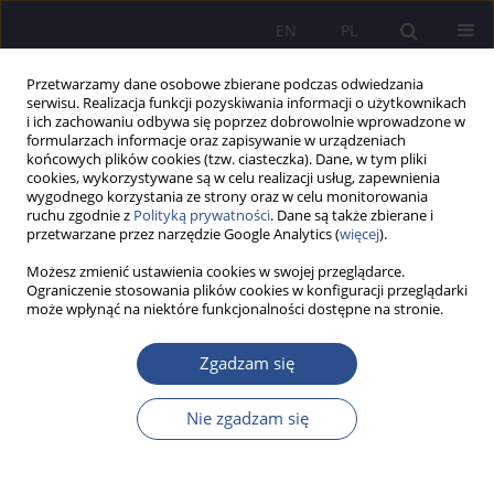
EN
PL
Przetwarzamy dane osobowe zbierane podczas odwiedzania
serwisu. Realizacja funkcji pozyskiwania informacji o użytkownikach
i ich zachowaniu odbywa się poprzez dobrowolnie wprowadzone w
formularzach informacje oraz zapisywanie w urządzeniach
końcowych plików cookies (tzw. ciasteczka). Dane, w tym pliki
cookies, wykorzystywane są w celu realizacji usług, zapewnienia
wygodnego korzystania ze strony oraz w celu monitorowania
Autor
Przemysław Mućko
ruchu zgodnie z
Polityką prywatności
. Dane są także zbierane i
przetwarzane przez narzędzie Google Analytics (
więcej
).
Możesz zmienić ustawienia cookies w swojej przeglądarce.
PRACA ORYGINALNA
Ograniczenie stosowania plików cookies w konfiguracji przeglądarki
może wpłynąć na niektóre funkcjonalności dostępne na stronie.
Determinants of Opacity in the Financial
Reporting of Polish Micro- and Small Enterprises
Zgadzam się
Przemysław Mućko
JoMS 2025;64(4):590-612
Nie zgadzam się
DOI
:
https://doi.org/10.13166/jms/214317
Statystyki