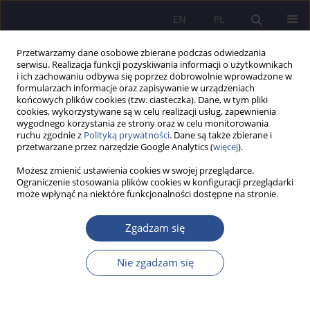
EN
PL
Przetwarzamy dane osobowe zbierane podczas odwiedzania
serwisu. Realizacja funkcji pozyskiwania informacji o użytkownikach
i ich zachowaniu odbywa się poprzez dobrowolnie wprowadzone w
formularzach informacje oraz zapisywanie w urządzeniach
końcowych plików cookies (tzw. ciasteczka). Dane, w tym pliki
cookies, wykorzystywane są w celu realizacji usług, zapewnienia
wygodnego korzystania ze strony oraz w celu monitorowania
Autor
Andrzej Misiuk
ruchu zgodnie z
Polityką prywatności
. Dane są także zbierane i
przetwarzane przez narzędzie Google Analytics (
więcej
).
From crime to punishment. The role of
Możesz zmienić ustawienia cookies w swojej przeglądarce.
Ograniczenie stosowania plików cookies w konfiguracji przeglądarki
transitional justice mechanisms in strengthening
może wpłynąć na niektóre funkcjonalności dostępne na stronie.
the internal security of a state on the example of
Ukraine (2022-2023)
Zgadzam się
Wawrzyniec Kowalski
,
Andrzej Misiuk
Nie zgadzam się
JoMS 2024;56(2):44-59
DOI
:
https://doi.org/10.13166/jms/187203
Statystyki