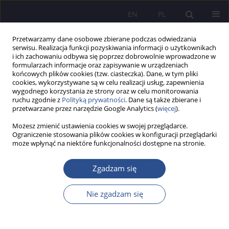
EN
PL
Przetwarzamy dane osobowe zbierane podczas odwiedzania
serwisu. Realizacja funkcji pozyskiwania informacji o użytkownikach
i ich zachowaniu odbywa się poprzez dobrowolnie wprowadzone w
formularzach informacje oraz zapisywanie w urządzeniach
końcowych plików cookies (tzw. ciasteczka). Dane, w tym pliki
cookies, wykorzystywane są w celu realizacji usług, zapewnienia
wygodnego korzystania ze strony oraz w celu monitorowania
Autor
Luiza PIERSIALA
ruchu zgodnie z
Polityką prywatności
. Dane są także zbierane i
przetwarzane przez narzędzie Google Analytics (
więcej
).
Możesz zmienić ustawienia cookies w swojej przeglądarce.
The choice of payment method in online stores
Ograniczenie stosowania plików cookies w konfiguracji przeglądarki
może wpłynąć na niektóre funkcjonalności dostępne na stronie.
depending on demographic characteristics
Luiza Piersiala
,
Judyta Kabus
Zgadzam się
JoMS 2023;53(4):557-577
DOI
:
https://doi.org/10.13166/jms/177175
Nie zgadzam się
Statystyki
Streszczenie
Artykuł
(PDF)