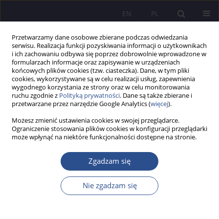
EN
PL
Przetwarzamy dane osobowe zbierane podczas odwiedzania
serwisu. Realizacja funkcji pozyskiwania informacji o użytkownikach
i ich zachowaniu odbywa się poprzez dobrowolnie wprowadzone w
formularzach informacje oraz zapisywanie w urządzeniach
końcowych plików cookies (tzw. ciasteczka). Dane, w tym pliki
cookies, wykorzystywane są w celu realizacji usług, zapewnienia
wygodnego korzystania ze strony oraz w celu monitorowania
Autor
Olexandr Liulka
ruchu zgodnie z
Polityką prywatności
. Dane są także zbierane i
przetwarzane przez narzędzie Google Analytics (
więcej
).
Możesz zmienić ustawienia cookies w swojej przeglądarce.
The metaphorization phenomenon in the English
Ograniczenie stosowania plików cookies w konfiguracji przeglądarki
może wpłynąć na niektóre funkcjonalności dostępne na stronie.
literature texts. Actualization of the time concept
through the metaphorical realization process
Zgadzam się
Olexandr Liulka
JoMS 2019;42(3):109-129
Nie zgadzam się
DOI
:
https://doi.org/10.13166/jms/113390
Statystyki