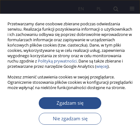
EN
PL
Przetwarzamy dane osobowe zbierane podczas odwiedzania
serwisu. Realizacja funkcji pozyskiwania informacji o użytkownikach
i ich zachowaniu odbywa się poprzez dobrowolnie wprowadzone w
formularzach informacje oraz zapisywanie w urządzeniach
końcowych plików cookies (tzw. ciasteczka). Dane, w tym pliki
cookies, wykorzystywane są w celu realizacji usług, zapewnienia
wygodnego korzystania ze strony oraz w celu monitorowania
Autor
Lindita Lati Milo
ruchu zgodnie z
Polityką prywatności
. Dane są także zbierane i
przetwarzane przez narzędzie Google Analytics (
więcej
).
Możesz zmienić ustawienia cookies w swojej przeglądarce.
PRACA ORYGINALNA
Ograniczenie stosowania plików cookies w konfiguracji przeglądarki
może wpłynąć na niektóre funkcjonalności dostępne na stronie.
Big Tech and Human Rights: The Role of Antitrust
Tools in Regulating Big Tech
Zgadzam się
Lindita Lati Milo
,
Klea Lleshi
JoMS 2025;64(4):575-589
Nie zgadzam się
DOI
:
https://doi.org/10.13166/jms/214316
Statystyki