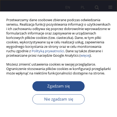
EN
PL
Przetwarzamy dane osobowe zbierane podczas odwiedzania
serwisu. Realizacja funkcji pozyskiwania informacji o użytkownikach
i ich zachowaniu odbywa się poprzez dobrowolnie wprowadzone w
formularzach informacje oraz zapisywanie w urządzeniach
końcowych plików cookies (tzw. ciasteczka). Dane, w tym pliki
cookies, wykorzystywane są w celu realizacji usług, zapewnienia
wygodnego korzystania ze strony oraz w celu monitorowania
Autor
Wawrzyniec Kowalski
ruchu zgodnie z
Polityką prywatności
. Dane są także zbierane i
przetwarzane przez narzędzie Google Analytics (
więcej
).
Możesz zmienić ustawienia cookies w swojej przeglądarce.
From crime to punishment. The role of
Ograniczenie stosowania plików cookies w konfiguracji przeglądarki
może wpłynąć na niektóre funkcjonalności dostępne na stronie.
transitional justice mechanisms in strengthening
the internal security of a state on the example of
Zgadzam się
Ukraine (2022-2023)
Wawrzyniec Kowalski
,
Andrzej Misiuk
Nie zgadzam się
JoMS 2024;56(2):44-59
DOI
:
https://doi.org/10.13166/jms/187203
Statystyki