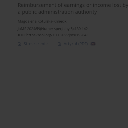
Reimbursement of earnings or income lost by t
a public administration authority
Magdalena Kotulska-Kmiecik
JoMS 2024;59(Numer specjalny 5):130-142
DOI
:
https://doi.org/10.13166/jms/192843
Streszczenie
Artykuł
(PDF)