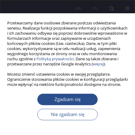
EN
PL
Przetwarzamy dane osobowe zbierane podczas odwiedzania
serwisu. Realizacja funkcji pozyskiwania informacji o użytkownikach
i ich zachowaniu odbywa się poprzez dobrowolnie wprowadzone w
formularzach informacje oraz zapisywanie w urządzeniach
końcowych plików cookies (tzw. ciasteczka). Dane, w tym pliki
cookies, wykorzystywane są w celu realizacji usług, zapewnienia
wygodnego korzystania ze strony oraz w celu monitorowania
Autor
Adrian Korniluk
ruchu zgodnie z
Polityką prywatności
. Dane są także zbierane i
przetwarzane przez narzędzie Google Analytics (
więcej
).
Możesz zmienić ustawienia cookies w swojej przeglądarce.
Multitasking among modern digital generations Y
Ograniczenie stosowania plików cookies w konfiguracji przeglądarki
może wpłynąć na niektóre funkcjonalności dostępne na stronie.
and Z
Barbara Gawda
,
Adrian Korniluk
Zgadzam się
JoMS 2022;49(2):421-430
DOI
:
https://doi.org/10.13166/jms/156323
Nie zgadzam się
Statystyki
Streszczenie
Artykuł
(PDF)