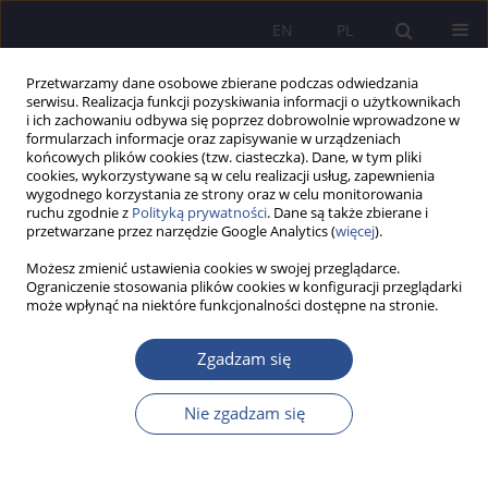
EN
PL
Przetwarzamy dane osobowe zbierane podczas odwiedzania
serwisu. Realizacja funkcji pozyskiwania informacji o użytkownikach
i ich zachowaniu odbywa się poprzez dobrowolnie wprowadzone w
formularzach informacje oraz zapisywanie w urządzeniach
końcowych plików cookies (tzw. ciasteczka). Dane, w tym pliki
cookies, wykorzystywane są w celu realizacji usług, zapewnienia
wygodnego korzystania ze strony oraz w celu monitorowania
Autor
Angelika Koman-
ruchu zgodnie z
Polityką prywatności
. Dane są także zbierane i
przetwarzane przez narzędzie Google Analytics (
więcej
).
Bednarczyk
Możesz zmienić ustawienia cookies w swojej przeglądarce.
Ograniczenie stosowania plików cookies w konfiguracji przeglądarki
PRACA POGLĄDOWA
może wpłynąć na niektóre funkcjonalności dostępne na stronie.
The general clause "interest of service" as one of
the grounds for optional dismissal from service
Zgadzam się
on the example of a police officer - selected
theoretical and case law aspects
Nie zgadzam się
Angelika Koman-Bednarczyk
JoMS 2024;57(Numer specjalny 3):241-255