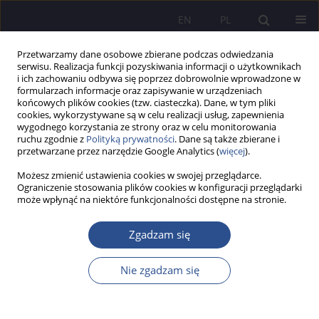
EN
PL
Przetwarzamy dane osobowe zbierane podczas odwiedzania
serwisu. Realizacja funkcji pozyskiwania informacji o użytkownikach
i ich zachowaniu odbywa się poprzez dobrowolnie wprowadzone w
formularzach informacje oraz zapisywanie w urządzeniach
końcowych plików cookies (tzw. ciasteczka). Dane, w tym pliki
cookies, wykorzystywane są w celu realizacji usług, zapewnienia
wygodnego korzystania ze strony oraz w celu monitorowania
Autor
Agnieszka Klimska
ruchu zgodnie z
Polityką prywatności
. Dane są także zbierane i
przetwarzane przez narzędzie Google Analytics (
więcej
).
Możesz zmienić ustawienia cookies w swojej przeglądarce.
PRACA ORYGINALNA
Ograniczenie stosowania plików cookies w konfiguracji przeglądarki
może wpłynąć na niektóre funkcjonalności dostępne na stronie.
The Climate Impasse - Selected Causes and
Educational Implications
Zgadzam się
Agnieszka Ewa Klimska
JoMS 2025;62(2):617-632
Nie zgadzam się
DOI
:
https://doi.org/10.13166/jms/207103
Statystyki