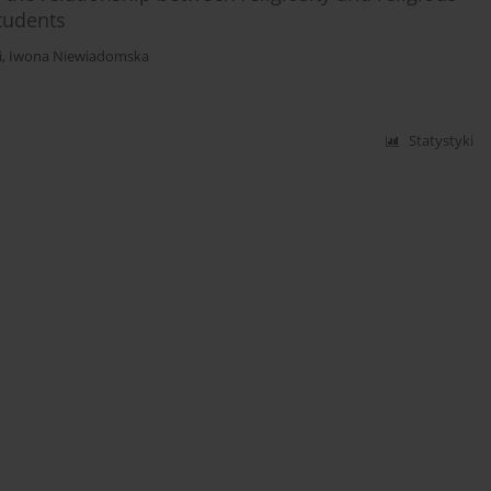
tudents
i
,
Iwona Niewiadomska
Statystyki