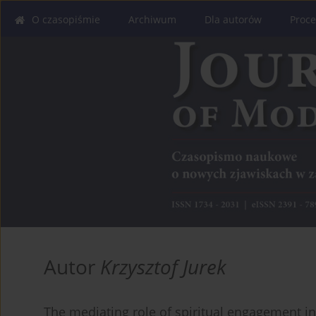
O czasopiśmie
Archiwum
Dla autorów
Proce
Autor
Krzysztof Jurek
The mediating role of spiritual engagement in 