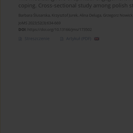
coping. Cross-sectional study among polish s
Barbara Ślusarska
,
Krzysztof Jurek
,
Alina Deluga
,
Grzegorz Nowick
JoMS 2023;52(3):634-669
DOI
:
https://doi.org/10.13166/jms/173502
Streszczenie
Artykuł
(PDF)